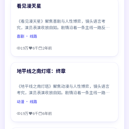
精选
看见漫天星
《看见漫天星》聚焦喜剧与人性博弈，镜头语言考
究，演员表演收放自如。剧情沿着一条主线一路反
转，每次揭晓都重塑前情认知，悬念感拉满。
喜剧
· 线路
19万
6千
2年前
99:06
精选
地平线之南灯塔：终章
《地平线之南灯塔》聚焦动漫与人性博弈，镜头语言
考究，演员表演收放自如。剧情沿着一条主线一路反
转，每次揭晓都重塑前情认知，悬念感拉满。
动漫
· 线路
19万
6千
6年前
95:40