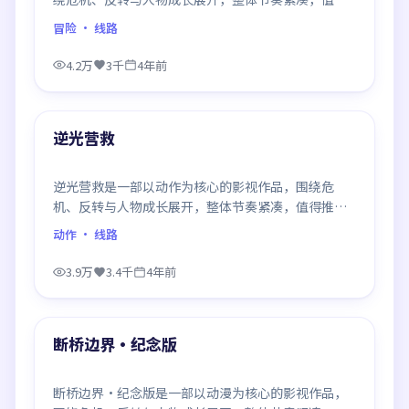
推荐观看。
冒险
· 线路
4.2万
3千
4年前
99:31
最新
逆光营救
逆光营救是一部以动作为核心的影视作品，围绕危
机、反转与人物成长展开，整体节奏紧凑，值得推荐
观看。
动作
· 线路
3.9万
3.4千
4年前
90:00
最新
断桥边界·纪念版
断桥边界·纪念版是一部以动漫为核心的影视作品，