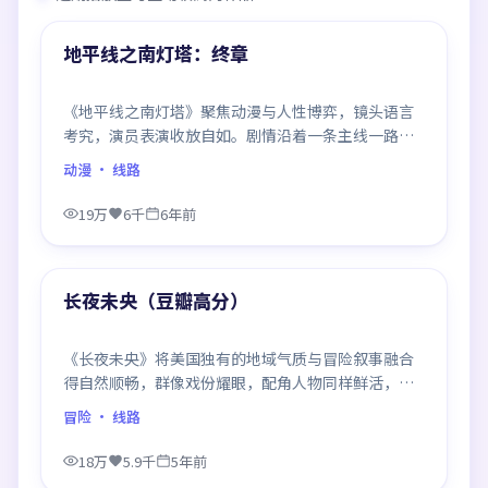
热门
地平线之南灯塔：终章
《地平线之南灯塔》聚焦动漫与人性博弈，镜头语言
考究，演员表演收放自如。剧情沿着一条主线一路反
转，每次揭晓都重塑前情认知，悬念感拉满。
动漫
· 线路
19万
6千
6年前
95:40
热门
长夜未央（豆瓣高分）
《长夜未央》将美国独有的地域气质与冒险叙事融合
得自然顺畅，群像戏份耀眼，配角人物同样鲜活，整
部作品质感扎实。
冒险
· 线路
18万
5.9千
5年前
99:32