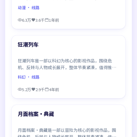
观看。
动漫
· 线路
6.3万
3.6千
1年前
98:13
最新
狂潮列车
狂潮列车是一部以科幻为核心的影视作品，围绕危
机、反转与人物成长展开，整体节奏紧凑，值得推荐
观看。
科幻
· 线路
5.2万
2.9千
4年前
99:02
最新
月面档案·典藏
月面档案·典藏是一部以冒险为核心的影视作品，围
绕危机、反转与人物成长展开，整体节奏紧凑，值得