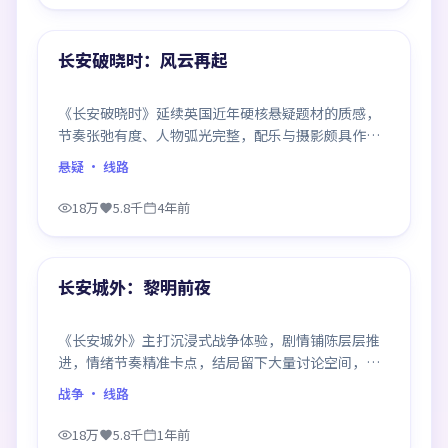
99:10
热门
长安破晓时：风云再起
《长安破晓时》延续英国近年硬核悬疑题材的质感，
节奏张弛有度、人物弧光完整，配乐与摄影颇具作者
风格，是一部值得逐帧细看的诚意之作。
悬疑
· 线路
18万
5.8千
4年前
99:37
热门
长安城外：黎明前夜
《长安城外》主打沉浸式战争体验，剧情铺陈层层推
进，情绪节奏精准卡点，结局留下大量讨论空间，适
合喜欢慢热好戏的观众。
战争
· 线路
18万
5.8千
1年前