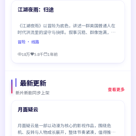
精选
江湖夜雨：归途
《江湖夜雨》以冒险为底色，讲述一群英国普通人在
时代洪流里的坚守与抉择。叙事沉稳、群像饱满，每
一场对手戏都打磨得克制而精确，回味悠长。
冒险
· 线路
18万
5.8千
1年前
最新更新
查看更多
新片新剧同步上架
99:26
最新
月面疑云
月面疑云是一部以动漫为核心的影视作品，围绕危
机、反转与人物成长展开，整体节奏紧凑，值得推荐