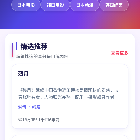
日本电影
韩国电影
日本动漫
韩国综艺
精选推荐
查看更多
编辑挑选的高分与口碑内容
99:59
精选
残月
《残月》延续中国香港近年硬核爱情题材的质感，节
奏张弛有度、人物弧光完整，配乐与摄影颇具作者风
格，是一部值得逐帧细看的诚意之作。
爱情
· 线路
19万
6.1千
6年前
99:39