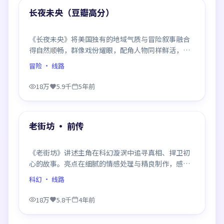
精选
长夜未央（豆瓣高分）
《长夜未央》将美国独有的地域气质与冒险叙事融合
得自然顺畅，群像戏份耀眼，配角人物同样鲜活，整
部作品质感扎实。
冒险
· 线路
18万
5.9千
5年前
99:32
精选
老街坊 · 前传
《老街坊》讲述主角在科幻漩涡中追寻真相、捍卫初
心的故事。亮点在细腻的情感处理与精良制作，感情
戏与动作戏比例平衡，节奏舒服。
科幻
· 线路
18万
5.8千
4年前
99:11