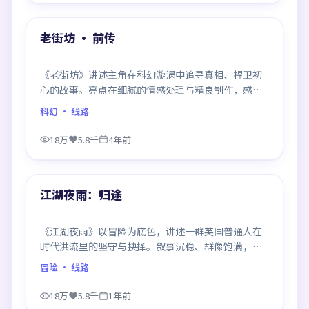
热门
老街坊 · 前传
《老街坊》讲述主角在科幻漩涡中追寻真相、捍卫初
心的故事。亮点在细腻的情感处理与精良制作，感情
戏与动作戏比例平衡，节奏舒服。
科幻
· 线路
18万
5.8千
4年前
99:11
热门
江湖夜雨：归途
《江湖夜雨》以冒险为底色，讲述一群英国普通人在
时代洪流里的坚守与抉择。叙事沉稳、群像饱满，每
一场对手戏都打磨得克制而精确，回味悠长。
冒险
· 线路
18万
5.8千
1年前