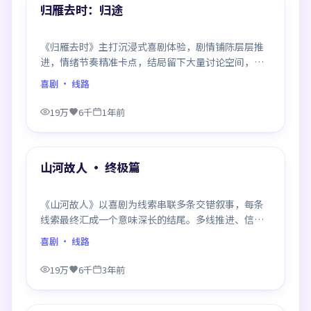
精选
归雁去时：归途
《归雁去时》主打沉浸式喜剧体验，剧情铺陈层层推
进，情绪节奏精准卡点，结局留下大量讨论空间，适
合喜欢慢热好戏的观众。
喜剧
· 线路
19万
6千
1年前
99:57
精选
山河故人 · 终极篇
《山河故人》以喜剧为线索串联多条交错叙事，每条
线索最终汇成一个意味深长的结尾。多线推进、信息
密度大，二刷时仍有新发现。
喜剧
· 线路
19万
6千
3年前
99:16